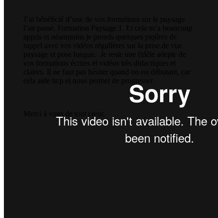
J’ai bénéficié d’une de vos formations sur le paysage
l’an passé, Formation Paysage 1.
Et cela m’a beaucoup
appris et néanmoins je prends quelques piqûres de
rappel avec vos vidéos régulières sur la prise de vue
paysage et pose longue.
Je reste une fidèle adepte de
vos formations écrites et vidéos très didactiques et
claires.
Il ne faut pas hésiter quand on est débutant, car
cela aide bcp et nous permet de progresser
Merci à vous de tout cœur.