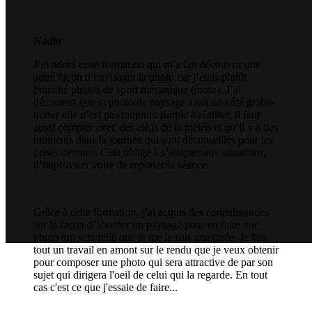
Nadia
J’ai adoré cette formation qui m’a fait découvrir une
autre façon d’envisager la photo car j’étais plutôt
branché photos de sport mécanique (moto). J’ai
découvert que la photo de paysage avait un côté globe-
trotter elle n’est pas toujours simple à réaliser, il faut
aussi compter avec des aléas de la météo et qu’il y a des
moments dans la journée qui sont déconseillés pour les
prises de vues. Cela oblige à s’adapter aux situations,
d’improviser voire de reporter la séance.
Grâce à cette formation, j’ai acquis des connaissances
sur la façon d’aborder un paysage pour en faire une
photo qui sera telle que je me la suis imaginée. Je fais
tout un travail en amont sur le rendu que je veux obtenir
pour composer une photo qui sera attractive de par son
sujet qui dirigera l'oeil de celui qui la regarde. En tout
cas c'est ce que j'essaie de faire...