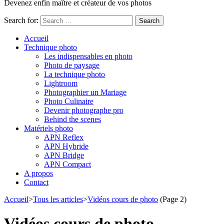
Devenez enfin maître et créateur de vos photos
Search for:
Accueil
Technique photo
Les indispensables en photo
Photo de paysage
La technique photo
Lightroom
Photographier un Mariage
Photo Culinaire
Devenir photographe pro
Behind the scenes
Matériels photo
APN Reflex
APN Hybride
APN Bridge
APN Compact
A propos
Contact
Accueil
>
Tous les articles
>
Vidéos cours de photo
(Page 2)
Vidéos cours de photo