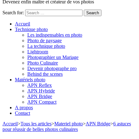
Devenez enfin maître et créateur de vos photos
Search for:
Accueil
Technique photo
Les indispensables en photo
Photo de paysage
La technique photo
Lightroom
Photographier un Mariage
Photo Culinaire
Devenir photographe pro
Behind the scenes
Matériels photo
APN Reflex
APN Hybride
APN Bridge
APN Compact
A propos
Contact
Accueil
>
Tous les articles
>
Materiel photo
>
APN Bridge
>
6 astuces
pour réussir de belles photos culinaires