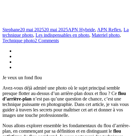
Stephane
20 mai 2025
20 mai 2025
APN Hybride
,
APN Reflex
,
La
technique photo
,
Les indispensables en photo
,
Materiel photo
,
Technique photo
2 Comments
Je veux un fond flou
Avez-vous déjà admiré une photo où le sujet principal semble
presque flotter au-dessus d’un arrière-plan doux et flou ? Ce
flou
d’arrière-plan
n’est pas qu’une question de chance, c’est une
technique puissante en photographie. Dans cet article, je vais vous
guider à travers les secrets pour maîtriser cet art et donner à vos
images une touche professionnelle.
Nous allons explorer ensemble les fondamentaux du flou d’arrière-
plan, en commençant par sa définition et en distinguant le
flou