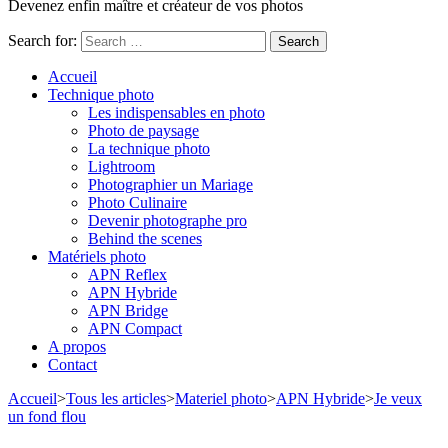
Devenez enfin maître et créateur de vos photos
Search for:
Accueil
Technique photo
Les indispensables en photo
Photo de paysage
La technique photo
Lightroom
Photographier un Mariage
Photo Culinaire
Devenir photographe pro
Behind the scenes
Matériels photo
APN Reflex
APN Hybride
APN Bridge
APN Compact
A propos
Contact
Accueil
>
Tous les articles
>
Materiel photo
>
APN Hybride
>
Je veux
un fond flou