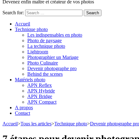
Devenez enfin maître et créateur de vos photos
Search for:
Accueil
Technique photo
Les indispensables en photo
Photo de paysage
La technique photo
Lightroom
Photographier un Mariage
Photo Culinaire
Devenir photographe pro
Behind the scenes
Matériels photo
APN Reflex
APN Hybride
APN Bridge
APN Compact
A propos
Contact
Accueil
>
Tous les articles
>
Technique photo
>
Devenir photographe pr
7 étapes pour devenir photograp