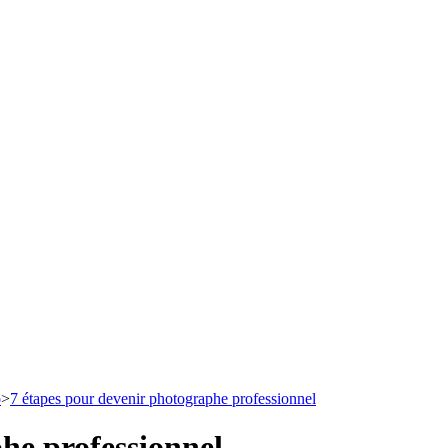
o
>
7 étapes pour devenir photographe professionnel
he professionnel