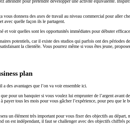
 atteindre pour prétendre développer une activité équivalente. Inspirez
, ça vous donnera des axes de travail au niveau commercial pour aller che
et avec quelle façon ils le partagent.
rché et voir quelles sont les opportunités immédiates pour débuter efficac
res potentiels, car il existe des studios qui parfois ont des périodes de 
 satisfaisant la clientèle. Vous pourrez même si vous êtes jeune, propos
siness plan
il a des avantages que l’on va voir ensemble ici.
 que pour un banquier si vous voulez lui emprunter de l’argent avant d
s à payer tous les mois pour vous gâcher l’expérience, pour peu que le bu
 sera un élément très important pour vous fixer des objectifs au départ
on est indépendant, il faut se challenger avec des objectifs chiffrés po