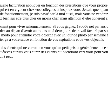
elle facturation appliquer en fonction des prestations que vous proposer
qui est en vigueur chez vos collègues et inspirez-vous. Je sais que, qu
de fonctionnement, je suis passé par là moi aussi, mais vous ne vendrez p
bien sûr être plus cher ou moins cher, mais attention d’être cohérent av
ement pour vivre raisonnablement. Si vous gagnez 18000€ net par ans c
ablez au départ d’avoir au moins un à deux jours de travail facturé par
 modo pour atteindre votre objectif avec un jour de photo par semaine t
er ça à votre sauce en fonction de vos aspirations et de vos objectifs.
z des clients qui ne verront en vous qu’un petit prix et généralement, ce 
t élevés et plus vous aurez des clients qui viendront vers vous pour votr
t à petit.