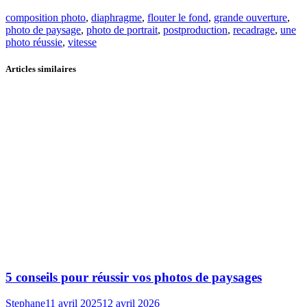
composition photo
,
diaphragme
,
flouter le fond
,
grande ouverture
,
photo de paysage
,
photo de portrait
,
postproduction
,
recadrage
,
une
photo réussie
,
vitesse
Articles similaires
5 conseils pour réussir vos photos de paysages
Stephane
11 avril 2025
12 avril 2026