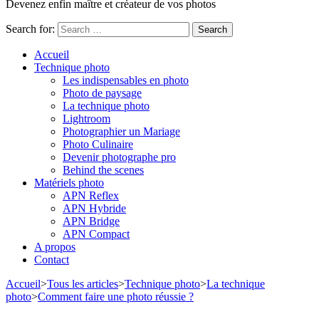
Devenez enfin maître et créateur de vos photos
Search for:
Accueil
Technique photo
Les indispensables en photo
Photo de paysage
La technique photo
Lightroom
Photographier un Mariage
Photo Culinaire
Devenir photographe pro
Behind the scenes
Matériels photo
APN Reflex
APN Hybride
APN Bridge
APN Compact
A propos
Contact
Accueil
>
Tous les articles
>
Technique photo
>
La technique
photo
>
Comment faire une photo réussie ?