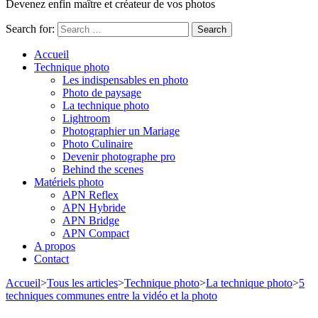
Devenez enfin maître et créateur de vos photos
Search for:
Accueil
Technique photo
Les indispensables en photo
Photo de paysage
La technique photo
Lightroom
Photographier un Mariage
Photo Culinaire
Devenir photographe pro
Behind the scenes
Matériels photo
APN Reflex
APN Hybride
APN Bridge
APN Compact
A propos
Contact
Accueil
>
Tous les articles
>
Technique photo
>
La technique photo
>
5
techniques communes entre la vidéo et la photo