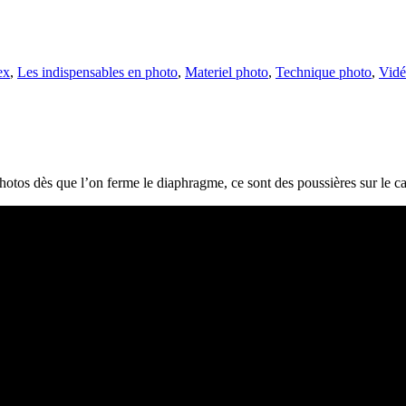
ex
,
Les indispensables en photo
,
Materiel photo
,
Technique photo
,
Vidé
 photos dès que l’on ferme le diaphragme, ce sont des poussières sur le 