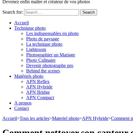
Devenez enfin maître et créateur de vos photos
Search for:
Accueil
Technique photo
Les indispensables en photo
Photo de paysage
La technique photo
Lightroom
Photographier un Mariage
Photo Culinaire
Devenir photographe pro
Behind the scenes
Matériels photo
APN Reflex
APN Hybride
APN Bridge
APN Compact
A propos
Contact
Accueil
>
Tous les articles
>
Materiel photo
>
APN Hybride
>
Comment net
Comment nettoyer son capteur d