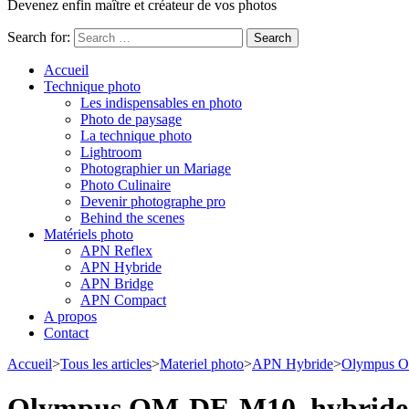
Devenez enfin maître et créateur de vos photos
Search for:
Accueil
Technique photo
Les indispensables en photo
Photo de paysage
La technique photo
Lightroom
Photographier un Mariage
Photo Culinaire
Devenir photographe pro
Behind the scenes
Matériels photo
APN Reflex
APN Hybride
APN Bridge
APN Compact
A propos
Contact
Accueil
>
Tous les articles
>
Materiel photo
>
APN Hybride
>
Olympus O
Olympus OM-DE-M10, hybrid