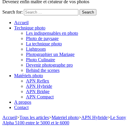
Devenez enfin maître et créateur de vos photos
Search for:
Accueil
Technique photo
Les indispensables en photo
Photo de paysage
La technique photo
Lightroom
Photographier un Mariage
Photo Culinaire
Devenir photographe pro
Behind the scenes
Matériels photo
APN Reflex
APN Hybride
APN Bridge
APN Compact
A propos
Contact
Accueil
>
Tous les articles
>
Materiel photo
>
APN Hybride
>
Le Sony
Alpha 5100 entre le 5000 et le 6000