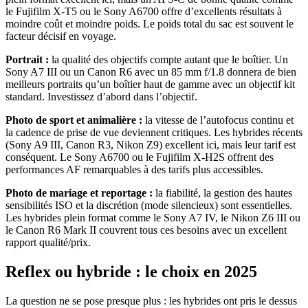
le Fujifilm X-T5 ou le Sony A6700 offre d’excellents résultats à
moindre coût et moindre poids. Le poids total du sac est souvent le
facteur décisif en voyage.
Portrait :
la qualité des objectifs compte autant que le boîtier. Un
Sony A7 III ou un Canon R6 avec un 85 mm f/1.8 donnera de bien
meilleurs portraits qu’un boîtier haut de gamme avec un objectif kit
standard. Investissez d’abord dans l’objectif.
Photo de sport et animalière :
la vitesse de l’autofocus continu et
la cadence de prise de vue deviennent critiques. Les hybrides récents
(Sony A9 III, Canon R3, Nikon Z9) excellent ici, mais leur tarif est
conséquent. Le Sony A6700 ou le Fujifilm X-H2S offrent des
performances AF remarquables à des tarifs plus accessibles.
Photo de mariage et reportage :
la fiabilité, la gestion des hautes
sensibilités ISO et la discrétion (mode silencieux) sont essentielles.
Les hybrides plein format comme le Sony A7 IV, le Nikon Z6 III ou
le Canon R6 Mark II couvrent tous ces besoins avec un excellent
rapport qualité/prix.
Reflex ou hybride : le choix en 2025
La question ne se pose presque plus : les hybrides ont pris le dessus