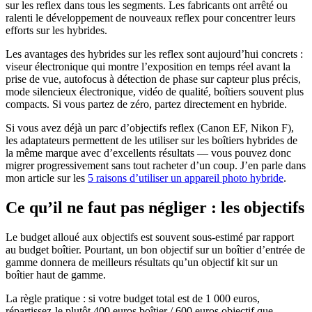
sur les reflex dans tous les segments. Les fabricants ont arrêté ou
ralenti le développement de nouveaux reflex pour concentrer leurs
efforts sur les hybrides.
Les avantages des hybrides sur les reflex sont aujourd’hui concrets :
viseur électronique qui montre l’exposition en temps réel avant la
prise de vue, autofocus à détection de phase sur capteur plus précis,
mode silencieux électronique, vidéo de qualité, boîtiers souvent plus
compacts. Si vous partez de zéro, partez directement en hybride.
Si vous avez déjà un parc d’objectifs reflex (Canon EF, Nikon F),
les adaptateurs permettent de les utiliser sur les boîtiers hybrides de
la même marque avec d’excellents résultats — vous pouvez donc
migrer progressivement sans tout racheter d’un coup. J’en parle dans
mon article sur les
5 raisons d’utiliser un appareil photo hybride
.
Ce qu’il ne faut pas négliger : les objectifs
Le budget alloué aux objectifs est souvent sous-estimé par rapport
au budget boîtier. Pourtant, un bon objectif sur un boîtier d’entrée de
gamme donnera de meilleurs résultats qu’un objectif kit sur un
boîtier haut de gamme.
La règle pratique : si votre budget total est de 1 000 euros,
répartissez-le plutôt 400 euros boîtier / 600 euros objectif que