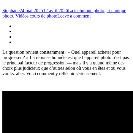
Stephane
24 mai 2025
12 avril 2026
La technique photo
,
Technique
photo
,
Vidéos cours de photo
Leave a comment
La question revient constamment : « Quel appareil acheter pour
progresser ? » La réponse honnête est que l’appareil photo n’est pas
le principal facteur de progression — mais il y a quand même des
choix plus judicieux que d’autres selon où vous en êtes et où vous
voulez aller. Voici comment y réfléchir sérieusement.