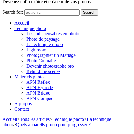
Devenez enfin maître et créateur de vos photos
Search for:
Accueil
Technique photo
Les indispensables en photo
Photo de paysage
La technique photo
Lightroom
Photographier un Mariage
Photo Culinaire
Devenir photographe pro
Behind the scenes
Matériels photo
APN Reflex
APN Hybride
APN Bridge
APN Compact
A propos
Contact
Accueil
>
Tous les articles
>
Technique photo
>
La technique
photo
>
Quels appareils photo pour progresser ?