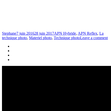
Stephane
7 juin 2016
28 juin 2017
APN Hybride
,
APN Reflex
,
La
technique photo
,
Materiel photo
,
Technique photo
Leave a comment