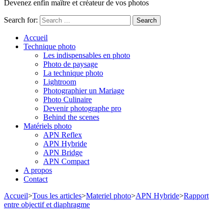
Devenez enfin maître et créateur de vos photos
Search for:
Accueil
Technique photo
Les indispensables en photo
Photo de paysage
La technique photo
Lightroom
Photographier un Mariage
Photo Culinaire
Devenir photographe pro
Behind the scenes
Matériels photo
APN Reflex
APN Hybride
APN Bridge
APN Compact
A propos
Contact
Accueil
>
Tous les articles
>
Materiel photo
>
APN Hybride
>
Rapport
entre objectif et diaphragme