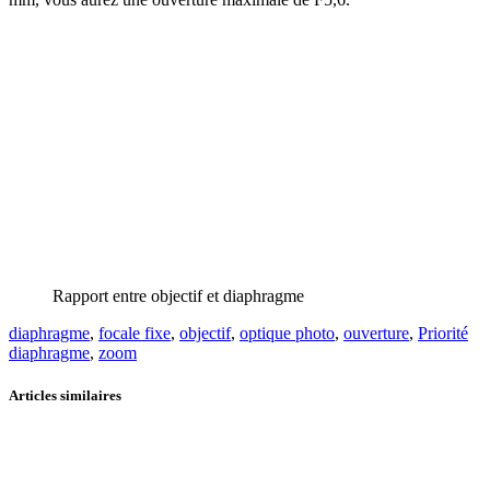
Rapport entre objectif et diaphragme
diaphragme
,
focale fixe
,
objectif
,
optique photo
,
ouverture
,
Priorité
diaphragme
,
zoom
Articles similaires