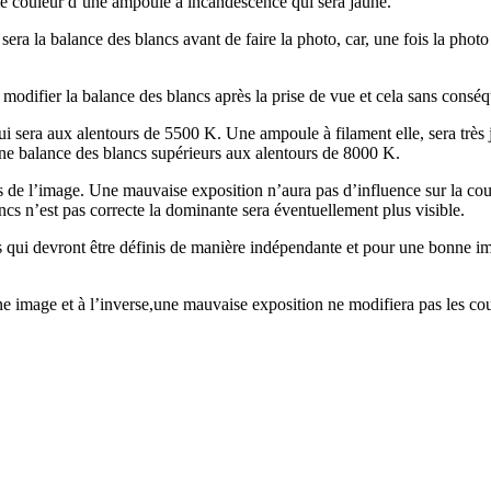
me couleur d’une ampoule à incandescence qui sera jaune.
ra la balance des blancs avant de faire la photo, car, une fois la photo
e modifier la balance des blancs après la prise de vue et cela sans conséq
 qui sera aux alentours de 5500 K. Une ampoule à filament elle, sera trè
une balance des blancs supérieurs aux alentours de 8000 K.
 de l’image. Une mauvaise exposition n’aura pas d’influence sur la cou
ncs n’est pas correcte la dominante sera éventuellement plus visible.
qui devront être définis de manière indépendante et pour une bonne ima
image et à l’inverse,une mauvaise exposition ne modifiera pas les coule