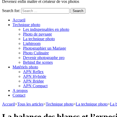
Devenez enfin maître et créateur de vos photos
Search for:
Accueil
Technique photo
Les indispensables en photo
Photo de paysage
La technique photo
Lightroom
Photographier un Mariage
Photo Culinaire
Devenir photographe pro
Behind the scenes
Matériels photo
APN Reflex
APN Hybride
APN Bridge
APN Compact
A propos
Contact
Accueil
>
Tous les articles
>
Technique photo
>
La technique photo
>
La b
La balance des blancs et l’expos