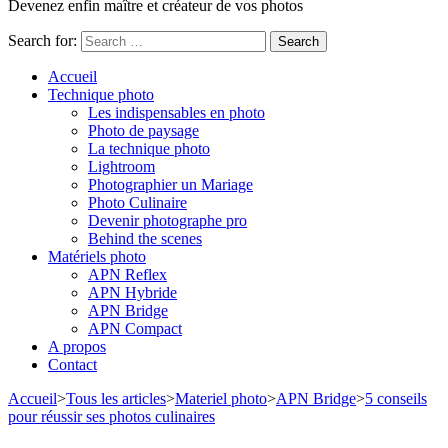
Devenez enfin maître et créateur de vos photos
Search for:
Accueil
Technique photo
Les indispensables en photo
Photo de paysage
La technique photo
Lightroom
Photographier un Mariage
Photo Culinaire
Devenir photographe pro
Behind the scenes
Matériels photo
APN Reflex
APN Hybride
APN Bridge
APN Compact
A propos
Contact
Accueil
>
Tous les articles
>
Materiel photo
>
APN Bridge
>
5 conseils
pour réussir ses photos culinaires