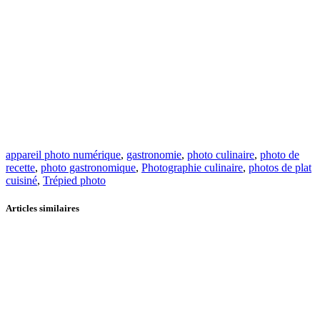
appareil photo numérique
,
gastronomie
,
photo culinaire
,
photo de
recette
,
photo gastronomique
,
Photographie culinaire
,
photos de plat
cuisiné
,
Trépied photo
Articles similaires