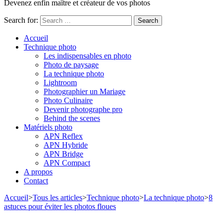
Devenez enfin maître et créateur de vos photos
Search for:
Accueil
Technique photo
Les indispensables en photo
Photo de paysage
La technique photo
Lightroom
Photographier un Mariage
Photo Culinaire
Devenir photographe pro
Behind the scenes
Matériels photo
APN Reflex
APN Hybride
APN Bridge
APN Compact
A propos
Contact
Accueil
>
Tous les articles
>
Technique photo
>
La technique photo
>
8
astuces pour éviter les photos floues