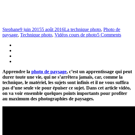
Stephane
9 juin 2015
5 août 2016
La technique photo
,
Photo de
paysage
,
Technique photo
,
Vidéos cours de photo
5 Comments
Apprendre la
photo de paysage
, c’est un apprentissage qui peut
durer toute une vie, qui ne s’arrêtera jamais, car, comme la
technique, le matériel, les sujets sont infinis et il ne vous suffira
pas d’une seule vie pour épuiser ce sujet. Dans cet article vidéo,
on va voir ensemble quelques points importants pour profiter
au maximum des photographies de paysages.