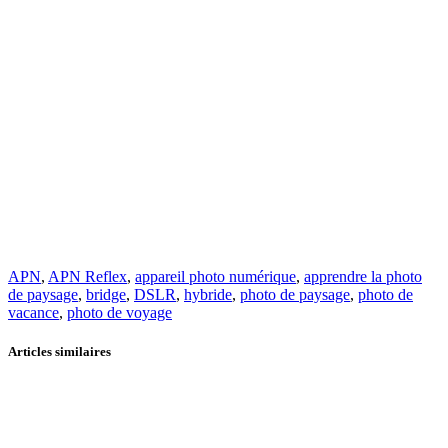
APN
,
APN Reflex
,
appareil photo numérique
,
apprendre la photo
de paysage
,
bridge
,
DSLR
,
hybride
,
photo de paysage
,
photo de
vacance
,
photo de voyage
Articles similaires