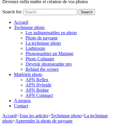
Devenez enfin maître et créateur de vos photos
Search for:
Accueil
Technique photo
Les indispensables en photo
Photo de paysage
La technique photo
Lightroom
Photographier un Mariage
Photo Culinaire
Devenir photographe pro
Behind the scenes
Matériels photo
APN Reflex
APN Hybride
APN Bridge
APN Compact
A propos
Contact
Accueil
>
Tous les articles
>
Technique photo
>
La technique
photo
>
Apprendre la photo de paysage