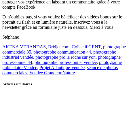
partager vos expérience en laissant un commentaire grâce à votre
compte FaceBook.
Et n’oubliez pas, si vous voulez bénéficier des vidéos bonus sur le
portrait au flash et en lumière naturelle, inscrivez vous à la
newsletter grâce au formulaire juste en dessous. Merci à vous
Stéphane
AKENA VERANDAS
,
Bridjet.com
,
Collectif GENT
,
photographe
commerciale 85
,
photographe communication 44
,
photographe
industriel vendée
,
photographe pro la roche sur yon
,
photographe
professionnel 44
,
photographe professionnel vendée
,
photographe
publicitaire Vendee
,
Projet Atlantique Vendée
,
séance de photos
commerciales
,
Vendée Grandeur Nature
Articles similaires