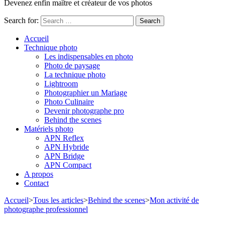
Devenez enfin maître et créateur de vos photos
Search for:
Accueil
Technique photo
Les indispensables en photo
Photo de paysage
La technique photo
Lightroom
Photographier un Mariage
Photo Culinaire
Devenir photographe pro
Behind the scenes
Matériels photo
APN Reflex
APN Hybride
APN Bridge
APN Compact
A propos
Contact
Accueil
>
Tous les articles
>
Behind the scenes
>
Mon activité de
photographe professionnel