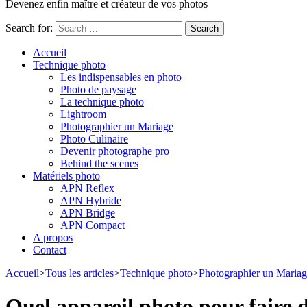
Devenez enfin maître et créateur de vos photos
Search for:
Accueil
Technique photo
Les indispensables en photo
Photo de paysage
La technique photo
Lightroom
Photographier un Mariage
Photo Culinaire
Devenir photographe pro
Behind the scenes
Matériels photo
APN Reflex
APN Hybride
APN Bridge
APN Compact
A propos
Contact
Accueil
>
Tous les articles
>
Technique photo
>
Photographier un Maria
Quel appareil photo pour faire 