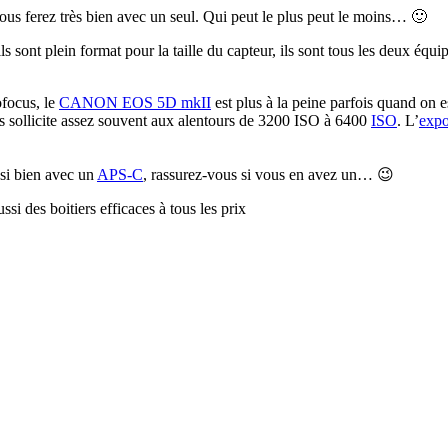
vous ferez très bien avec un seul. Qui peut le plus peut le moins… 🙂
 ils sont plein format pour la taille du capteur, ils sont tous les deux é
tofocus, le
CANON EOS 5D mkII
est plus à la peine parfois quand on 
les sollicite assez souvent aux alentours de 3200 ISO à 6400
ISO
. L’
expo
ssi bien avec un
APS-C
, rassurez-vous si vous en avez un… 😉
 des boitiers efficaces à tous les prix