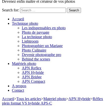
Devenez enfin maître et créateur de vos photos
Search for:
Accueil
Technique photo
Les indispensables en photo
Photo de paysage
La technique photo
Lightroom
Photographier un Mariage
Photo Culinaire
Devenir photographe pro
Behind the scenes
Matériels photo
APN Reflex
APN Hybride
APN Bridge
APN Compact
A propos
Contact
Accueil
>
Tous les articles
>
Materiel photo
>
APN Hybride
>
Réflex
plein format VS hybride APS-C