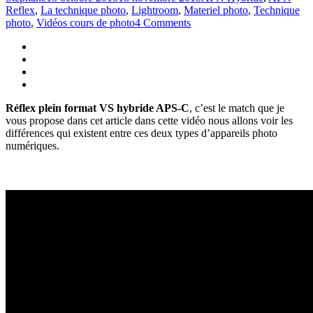
Reflex
,
La technique photo
,
Lightroom
,
Materiel photo
,
Technique
photo
,
Vidéos cours de photo
4 Comments
Réflex plein format VS hybride APS-C
, c’est le match que je
vous propose dans cet article dans cette vidéo nous allons voir les
différences qui existent entre ces deux types d’appareils photo
numériques.