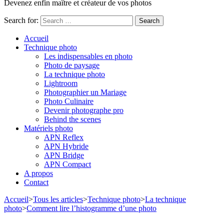
Devenez enfin maître et créateur de vos photos
Search for:
Accueil
Technique photo
Les indispensables en photo
Photo de paysage
La technique photo
Lightroom
Photographier un Mariage
Photo Culinaire
Devenir photographe pro
Behind the scenes
Matériels photo
APN Reflex
APN Hybride
APN Bridge
APN Compact
A propos
Contact
Accueil
>
Tous les articles
>
Technique photo
>
La technique
photo
>
Comment lire l’histogramme d’une photo