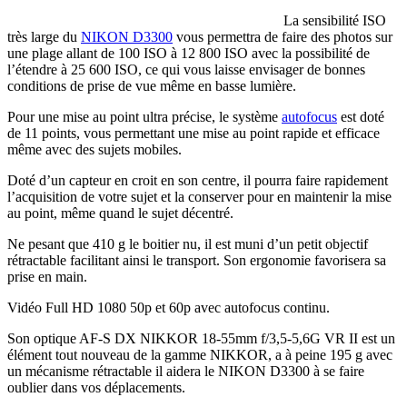
La sensibilité ISO
très large du
NIKON D3300
vous permettra de faire des photos sur
une plage allant de 100 ISO à 12 800 ISO avec la possibilité de
l’étendre à 25 600 ISO, ce qui vous laisse envisager de bonnes
conditions de prise de vue même en basse lumière.
Pour une mise au point ultra précise, le système
autofocus
est doté
de 11 points, vous permettant une mise au point rapide et efficace
même avec des sujets mobiles.
Doté d’un capteur en croit en son centre, il pourra faire rapidement
l’acquisition de votre sujet et la conserver pour en maintenir la mise
au point, même quand le sujet décentré.
Ne pesant que 410 g le boitier nu, il est muni d’un petit objectif
rétractable facilitant ainsi le transport. Son ergonomie favorisera sa
prise en main.
Vidéo Full HD 1080 50p et 60p avec autofocus continu.
Son optique AF-S DX NIKKOR 18-55mm f/3,5-5,6G VR II est un
élément tout nouveau de la gamme NIKKOR, a à peine 195 g avec
un mécanisme rétractable il aidera le NIKON D3300 à se faire
oublier dans vos déplacements.