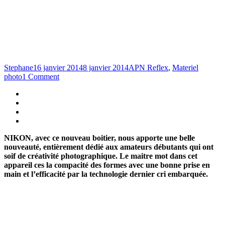
Stephane
16 janvier 2014
8 janvier 2014
APN Reflex
,
Materiel
photo
1 Comment
NIKON, avec ce nouveau boitier, nous apporte une belle
nouveauté, entièrement dédié aux amateurs débutants qui ont
soif de créativité photographique. Le maitre mot dans cet
appareil ces la compacité des formes avec une bonne prise en
main et l’efficacité par la technologie dernier cri embarquée.