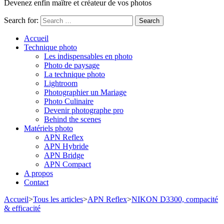
Devenez enfin maître et créateur de vos photos
Search for:
Accueil
Technique photo
Les indispensables en photo
Photo de paysage
La technique photo
Lightroom
Photographier un Mariage
Photo Culinaire
Devenir photographe pro
Behind the scenes
Matériels photo
APN Reflex
APN Hybride
APN Bridge
APN Compact
A propos
Contact
Accueil
>
Tous les articles
>
APN Reflex
>
NIKON D3300, compacité
& efficacité