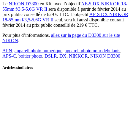
Le
NIKON D3300
en Kit, avec l’objectif
A
F-S DX NIKKOR 18-
55mm f/3,5-5,6G VR II
sera disponible à partir de février 2014 au
prix public conseillé de 629 € TTC. L’objectif
A
F-S DX NIKKOR
18-55mm f/3,5-5,6G VR II
seul, sera lui aussi disponible courant
février 2014 au prix public conseillé de 219 € TTC.
Pour plus d’informations,
allez sur la page du D3300 sur le site
NIKON
.
APN
,
appareil photo numérique
,
appareil photo pour débutants
,
APS-C
,
boitier photo
,
DSLR
,
DX
,
NIKKOR
,
NIKON D3300
Articles similaires