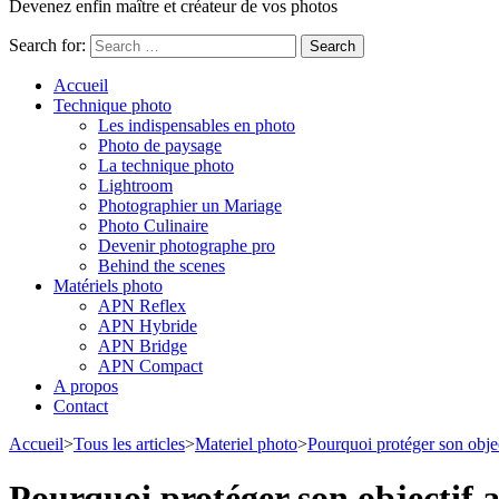
Devenez enfin maître et créateur de vos photos
Search for:
Accueil
Technique photo
Les indispensables en photo
Photo de paysage
La technique photo
Lightroom
Photographier un Mariage
Photo Culinaire
Devenir photographe pro
Behind the scenes
Matériels photo
APN Reflex
APN Hybride
APN Bridge
APN Compact
A propos
Contact
Accueil
>
Tous les articles
>
Materiel photo
>
Pourquoi protéger son objec
Pourquoi protéger son objectif a