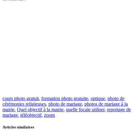
cours photo gratuit
,
formation photo gratuite
,
optique
,
photo de
cérémonies religieuses
,
photo de mariage
,
photos de mariage à la
mairie
,
Quel objectif à la mairie
,
quelle focale utiliser
,
reportage de
mariage
,
téléobjectif
,
zoom
Articles similaires