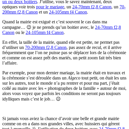
un ou deux boitiers
. J’utilise, vous le savez maintenant, deux
optiques voir trois
pour le mariage
, un
24-70mm f2,8 Canon
, un
70-
200mm f2,8 Canon
et un
24-105mm f4 Canon
.
Quand la mairie est exiguë et c’est souvent le cas dans ma
campagne… 😉 je ne prends qu’un boitier avec, le
24-70mm f2,8
Canon
ou le
24-105mm f4 Canon
.
En effet, la taille de la mairie, quand elle est petite, ne permet pas
d’utiliser un
70-200mm f2,8 Canon
, pas assez de recul, et il arrive
fréquemment que l’on ne puisse pas se déplacer lors de la cérémonie
et comme on est assez prêt des mariés, un petit zoom fait très bien
l’affaire.
Par exemple, pour mon dernier mariage, la mairie était en travaux et
la cérémonie s’est déroulée dans un
Algeco
tout petit, on était les uns
sur les autres, tout le monde n’a pu rentrer et pour ma part, j’était
collé au maire avec les « photographes de la famille » autour de moi,
alors vous voyez que parfois les conditions ne seront pas toujours
idylliques mais c’est le job… 😉
Si jamais vous aviez la chance d’avoir une belle et grande mairie
comme on en a dans nos grandes villes, avec huissiers qui gèrent
tout à merveille, là, l’utilisation de deux boitiers avec
24-70mm f2,8