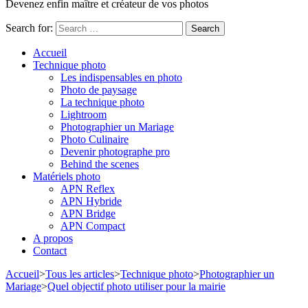
Devenez enfin maître et créateur de vos photos
Search for:
Accueil
Technique photo
Les indispensables en photo
Photo de paysage
La technique photo
Lightroom
Photographier un Mariage
Photo Culinaire
Devenir photographe pro
Behind the scenes
Matériels photo
APN Reflex
APN Hybride
APN Bridge
APN Compact
A propos
Contact
Accueil
>
Tous les articles
>
Technique photo
>
Photographier un
Mariage
>
Quel objectif photo utiliser pour la mairie