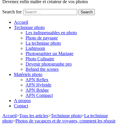
Devenez enfin maître et créateur de vos photos
Search for:
Accueil
Technique photo
Les indispensables en photo
Photo de paysage
La technique photo
Lightroom
Photographier un Mariage
Photo Culinaire
Devenir photographe pro
Behind the scenes
Matériels photo
APN Reflex
APN Hybride
APN Bridge
APN Compact
A propos
Contact
Accueil
>
Tous les articles
>
Technique photo
>
La technique
photo
>
Photos de vacances et de voyages, comment les réussir