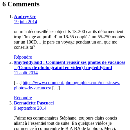
6 Comments
Audrey Gr
19 juin 2014
on m’a déconseillé les objectifs 18-200 car ils déformeraient
trop l’image au profit d’un 18-55 couplé à un 55-250 montés
sur un 100D… je pars en voyage pendant un an, que me
conseils tu?
Répondre
#myteddyland : Comment réussir ses photos de vacances
– (Cours de photo gratuit en vidéo) | myteddyland
11 août 2014
[…]
https://www.comment-photographier.com/reussir-ses-
photos-de-vacances/
[…]
Répondre
Bernadette Pascucci
9 septembre 2014
J’aime tes commentaires Stéphane, toujours clairs concis
allant à l’essentiel tout de suite. En quelques vidéos je
commence à comprendre le B.A BA de la photo. Merci.